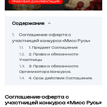
ПРАВОВАЯ ДОКУМЕНТАЦИЯ
к
е
Содержание
е
з
Соглашение-оферта c
участницей конкурса «Мисс Русь»
е
1. Предмет Соглашения
2. Права и обязанности
т
Участницы
3. Права и обязанности
Организатора Конкурса.
4. Срок действия Соглашения.
Соглашение-оферта c
участницей конкурса «Мисс Русь»
к