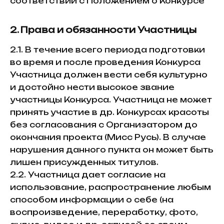
соответствии с Положением о Конкурсе
2. Права и обязанности Участницы
2.1. В течение всего периода подготовки
во время и после проведения Конкурса
Участница должен вести себя культурно
в
и достойно нести высокое звание
участницы Конкурса. Участница не может
ч
принять участие в др. Конкурсах красоты
без согласования с Организатором до
у
окончания проекта (Мисс Русь). В случае
т
нарушения данного пункта он может быть
лишен присужденных титулов.
2.2. Участница дает согласие на
использование, распространение любым
способом информации о себе (на
воспроизведение, переработку, фото,