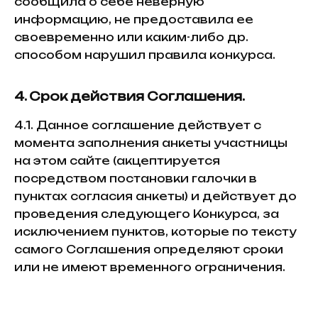
сообщила о себе неверную
у
информацию, не предоставила ее
своевременно или каким-либо др.
и
й
способом нарушил правила конкурса.
е
4. Срок действия Соглашения.
о
4.1. Данное соглашение действует с
п
момента заполнения анкеты участницы
и
на этом сайте (акцептируется
я
посредством постановки галочки в
т
пунктах согласия анкеты) и действует до
и
проведения следующего Конкурса, за
я
исключением пунктов, которые по тексту
самого Соглашения определяют сроки
или не имеют временного ограничения.